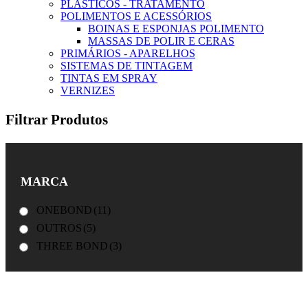
PLÁSTICOS - TRATAMENTO
POLIMENTOS E ACESSÓRIOS
BOINAS E ESPONJAS POLIMENTO
MASSAS DE POLIR E CERAS
PRIMÁRIOS - APARELHOS
SISTEMAS DE TINTAGEM
TINTAS EM SPRAY
VERNIZES
Filtrar Produtos
MARCA
ONEBOND
(11)
OUTROS
(5)
THREE BOND
(3)