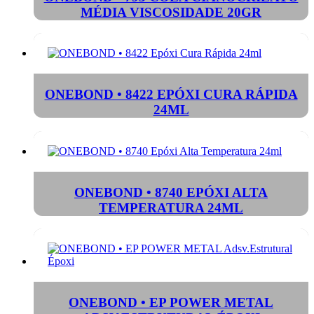
MÉDIA VISCOSIDADE 20GR
ONEBOND • 8422 EPÓXI CURA RÁPIDA
24ML
ONEBOND • 8740 EPÓXI ALTA
TEMPERATURA 24ML
ONEBOND • EP POWER METAL