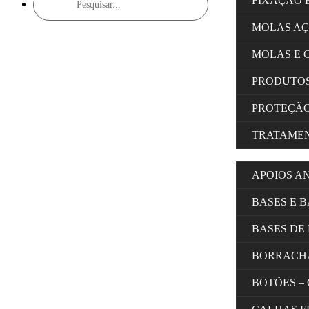
FIXAÇÃO 
search
MOLAS A
MOLAS E 
PRODUTOS
PROTEÇÃ
TRATAMEN
APOIOS A
BASES E 
BASES DE
BORRACH
BOTÕES –