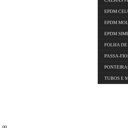
CALHAS F
EPDM CE
EPDM MO
EPDM SIM
FOLHA DE
PASSA-FI
PONTEIRA
TUBOS E 
0
0