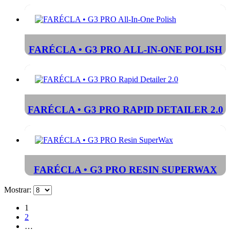
FARÉCLA • G3 PRO ALL-IN-ONE POLISH
FARÉCLA • G3 PRO RAPID DETAILER 2.0
FARÉCLA • G3 PRO RESIN SUPERWAX
Mostrar:
1
2
…