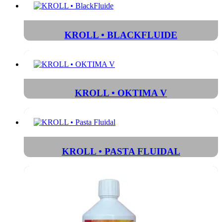
KROLL • BLACKFLUIDE
KROLL • OKTIMA V
KROLL • PASTA FLUIDAL