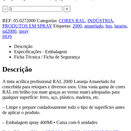
-
+
REF:
05.0272000
Categorias:
CORES RAL
,
INDÚSTRIA
,
PRODUTOS EM SPRAY
Etiquetas:
2000
,
amarelado
,
hqs
,
laranja
,
ral2000
,
spray
HQS
Descrição
Especificações · Embalagem
Ficha Técnica / Ficha de Segurança
Descrição
A tinta acrílica profissional RAL 2000 Laranja Amarelado foi
concebida para retoques e diversos usos. Uma vasta gama de cores
RAL em brilho (ou mate graças ao verniz mate) adequadas para
qualquer superfície: ferro, aço, plástico, madeira, etc.
– Limpe e prepare cuidadosamente todo o tipo de superfícies antes
de aplicar o produto.
– Embalagem spray 400Ml • Caixa com 6 unidades