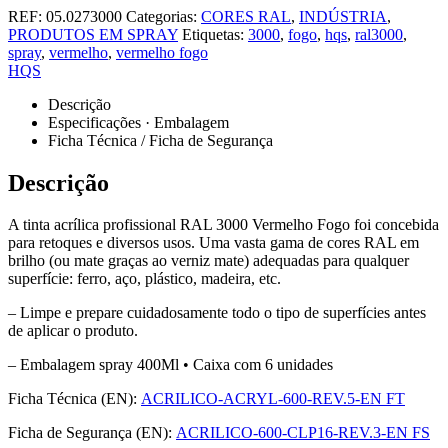
REF:
05.0273000
Categorias:
CORES RAL
,
INDÚSTRIA
,
PRODUTOS EM SPRAY
Etiquetas:
3000
,
fogo
,
hqs
,
ral3000
,
spray
,
vermelho
,
vermelho fogo
HQS
Descrição
Especificações · Embalagem
Ficha Técnica / Ficha de Segurança
Descrição
A tinta acrílica profissional RAL 3000 Vermelho Fogo foi concebida
para retoques e diversos usos. Uma vasta gama de cores RAL em
brilho (ou mate graças ao verniz mate) adequadas para qualquer
superfície: ferro, aço, plástico, madeira, etc.
– Limpe e prepare cuidadosamente todo o tipo de superfícies antes
de aplicar o produto.
– Embalagem spray 400Ml • Caixa com 6 unidades
Ficha Técnica (EN):
ACRILICO-ACRYL-600-REV.5-EN FT
Ficha de Segurança (EN):
ACRILICO-600-CLP16-REV.3-EN FS