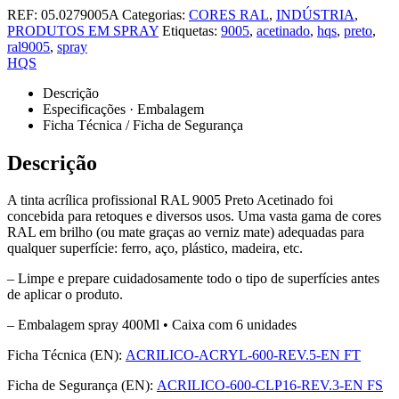
REF:
05.0279005A
Categorias:
CORES RAL
,
INDÚSTRIA
,
PRODUTOS EM SPRAY
Etiquetas:
9005
,
acetinado
,
hqs
,
preto
,
ral9005
,
spray
HQS
Descrição
Especificações · Embalagem
Ficha Técnica / Ficha de Segurança
Descrição
A tinta acrílica profissional RAL 9005 Preto Acetinado foi
concebida para retoques e diversos usos. Uma vasta gama de cores
RAL em brilho (ou mate graças ao verniz mate) adequadas para
qualquer superfície: ferro, aço, plástico, madeira, etc.
– Limpe e prepare cuidadosamente todo o tipo de superfícies antes
de aplicar o produto.
– Embalagem spray 400Ml • Caixa com 6 unidades
Ficha Técnica (EN):
ACRILICO-ACRYL-600-REV.5-EN FT
Ficha de Segurança (EN):
ACRILICO-600-CLP16-REV.3-EN FS