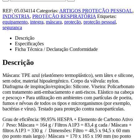
REF:
05.034114
Categorias:
ARTIGOS PROTEÇÃO PESSOAL
,
INDÚSTRIA
,
PROTEÇÃO RESPIRATÓRIA
Etiquetas:
equipamento
,
integra
,
máscara
,
proteção
,
proteção pessoal
,
segurança
Descrição
Especificações
Ficha Técnica / Declaração Conformidade
Descrição
Máscara: TPE azul (elastómero termoplástico), sem látex e silicone,
sem odor, material hipoalergénico. Corpo da válvula: nylon.
Diafragma de inspiração/expiração: Silicone. Viseira: Policarbonato
com tratamento anti-embaciamento e anti-riscos. Elástico na cabeça
e pescoço • Para utilização em ambientes com partículas de poeira,
fumos e névoas de todos os tipos e microrganismos (por exemplo,
bactérias e vírus). Testado para proteção contra nanopartículas.
Grau de eficiência: 99,95% HESPA + Elemento de Carbono Ativo
/ Peso: Máscara = 164 g / Filtros A1P3 = 83,4 g cada / Máscara +
filtros A1P3 = 330 g / Dimensões: Filtro = 48,5 x 94,5 x 60 mm
(no ponto mais largo) / Máscara = 170 x 165 x 190 mm (no ponto