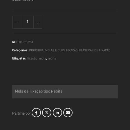
REF:
05.015254
Categorias:
INDÚSTRIA
,
MOLAS E CLIPS FIXAÇÃO
,
PLÁSTICAS DE FIXAÇÃO
Etiquetas:
fixação
,
mola
,
rebite
Mola de Fixação tipo Rebite
Partilhe por: