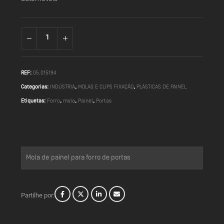
REF:
05.015194
Categorias:
INDÚSTRIA
,
MOLAS E CLIPS FIXAÇÃO
,
PLÁSTICAS DE PAINEL
Etiquetas:
Forro
,
mola
,
Painel
,
Portas
Mola de painel para forro de portas
Partilhe por: