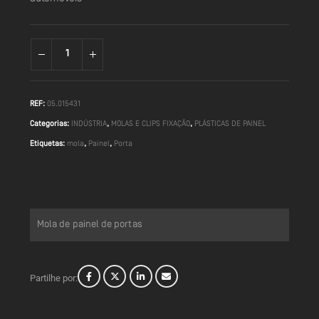
REF:
05.015431
Categorias:
INDÚSTRIA
,
MOLAS E CLIPS FIXAÇÃO
,
PLÁSTICAS DE PAINEL
Etiquetas:
mola
,
Painel
,
Porta
Mola de painel de portas
Partilhe por: