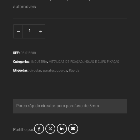
automóveis
REF:
05.015289
Categorias:
INDÚSTRIA
,
METÁLICAS DE FIXAÇÃO
,
MOLAS E CLIPS FIXAÇÃO
Etiquetas:
circular
,
parafuso
,
porca
,
Rápida
Porca rápida circular para parafuso de 5mm
Partilhe por: