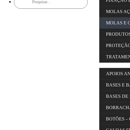
FIXAÇÃO 
search
MOLAS A
MOLAS E 
PRODUTOS
PROTEÇÃ
TRATAMEN
APOIOS A
BASES E 
BASES DE
BORRACH
BOTÕES –