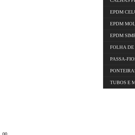
CALHAS F
EPDM CE
EPDM MO
EPDM SIM
FOLHA DE
PASSA-FI
PONTEIRA
TUBOS E 
0
0