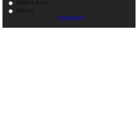
FARÉCLA
(11)
HQS
(2)
Mostrar mais