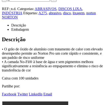
REF:
n.d.
Categorias:
ABRASIVOS
,
DISCOS LIXA
,
INDÚSTRIA
Etiquetas:
A275
,
abrasivo
,
disco
,
lixagem
,
norton
NORTON
Descrição
Embalagem
Descrição
• O grão de óxido de alumínio com tratamento de calor com elevado
desempenho permite ao Norton Pro um corte rápido e consistente, e
um padrão de risco uniforme
• A camada No-Fil® à base de água e sem pigmentos melhora
significativamente a resistência ao empapamento e elimina o risco de
transferência de cor
Caixa com 100 unidades
Partilhe por:
Facebook
Twitter
LinkedIn
Email