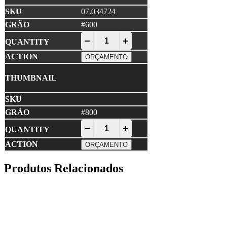
07.034724
#600
NORTON • A275 PRO Disco Lixa 150x1
-
+
ORÇAMENTO
#800
NORTON • A275 PRO Disco Lixa 150x1
-
+
ORÇAMENTO
Produtos Relacionados