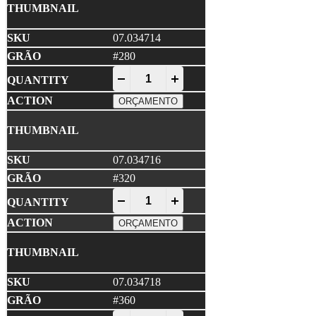
07.034714
#280
NORTON • A275 PRO Disco Lixa 150x1
-
+
ORÇAMENTO
07.034716
#320
NORTON • A275 PRO Disco Lixa 150x1
-
+
ORÇAMENTO
07.034718
#360