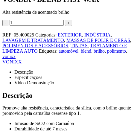
Alta resistência de acentuado brilho
-
+
REF:
05.400025
Categorias:
EXTERIOR
,
INDÚSTRIA
,
LAVAGEM E TRATAMENTO
,
MASSAS DE POLIR E CERAS
,
POLIMENTOS E ACESSÓRIOS
,
TINTAS
,
TRATAMENTO E
LIMPEZA AUTO
Etiquetas:
automóvel
,
blend
,
brilho
,
polimento
,
vonixx
VONIXX
Descrição
Especificações
Video Demonstração
Descrição
Promove alta resistência, característica da sílica, com o brilho quente
promovido pela carnaúba cearense tipo 1.
Infusão de SiO2 com Carnaúba
Durabilidade de até 7 meses