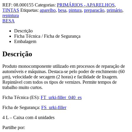
REF:
08.000155
Categorias:
PRIMÁRIOS - APARELHOS
,
TINTAS
Etiquetas:
aparelho
,
besa
,
pintura
,
preparação
,
primário
,
repintura
BESA
Descrição
Ficha Técnica / Ficha de Segurança
Embalagem
Descrição
Produto monocomponente utilizado em processos de reparação de
automóveis e máquinas. Destaca-se pelo poder de enchimento (60
μm), velocidade de secagem (2 horas) e facilidade de lixagem.
Repintável com todos os tipos de vernizes. Permite tempos de
trabalho muito curtos.
Ficha Técnica (ES):
FT_urki-filler_040_es
Ficha de Segurança:
FS_urki-filler
4 L – Caixa com 4 unidades
Partilhe por: