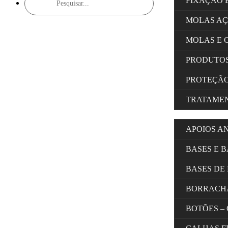
FIXAÇÃO 
search
MOLAS A
MOLAS E 
PRODUTOS
PROTEÇÃ
TRATAMEN
APOIOS A
BASES E 
BASES DE
BORRACH
BOTÕES –