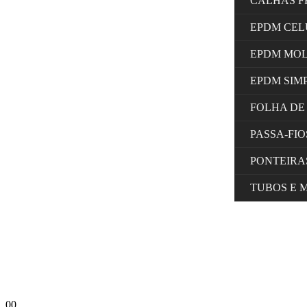
CALHAS F
EPDM CE
EPDM MO
EPDM SIM
FOLHA DE
PASSA-FI
PONTEIRA
TUBOS E 
0
0