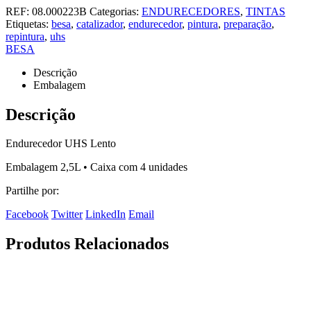
REF:
08.000223B
Categorias:
ENDURECEDORES
,
TINTAS
Etiquetas:
besa
,
catalizador
,
endurecedor
,
pintura
,
preparação
,
repintura
,
uhs
BESA
Descrição
Embalagem
Descrição
Endurecedor UHS Lento
Embalagem 2,5L • Caixa com 4 unidades
Partilhe por:
Facebook
Twitter
LinkedIn
Email
Produtos Relacionados