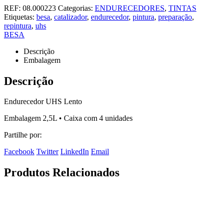
REF:
08.000223
Categorias:
ENDURECEDORES
,
TINTAS
Etiquetas:
besa
,
catalizador
,
endurecedor
,
pintura
,
preparação
,
repintura
,
uhs
BESA
Descrição
Embalagem
Descrição
Endurecedor UHS Lento
Embalagem 2,5L • Caixa com 4 unidades
Partilhe por:
Facebook
Twitter
LinkedIn
Email
Produtos Relacionados