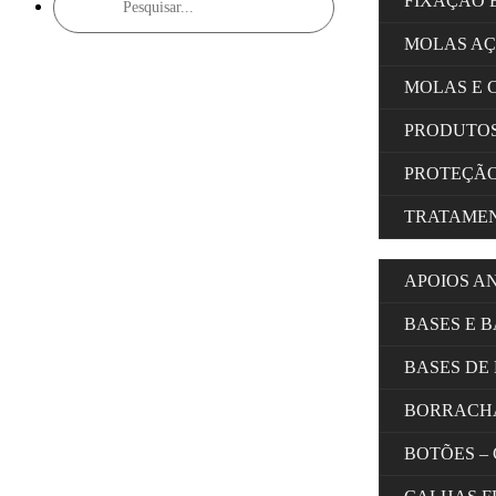
FIXAÇÃO 
search
MOLAS A
MOLAS E 
PRODUTOS
PROTEÇÃ
TRATAMEN
APOIOS A
BASES E 
BASES DE
BORRACH
BOTÕES –