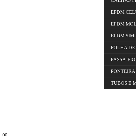
CALHAS F
EPDM CE
EPDM MO
EPDM SIM
FOLHA DE
PASSA-FI
PONTEIRA
TUBOS E 
0
0