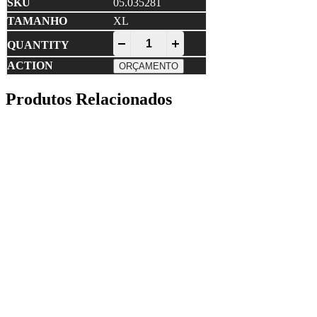
05.035281
XL
ECOVEL • Luva em Pele quantity
-
+
ORÇAMENTO
Produtos Relacionados