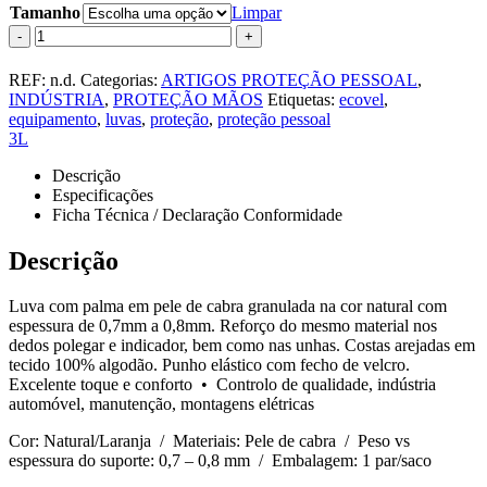
Tamanho
Limpar
-
+
REF:
n.d.
Categorias:
ARTIGOS PROTEÇÃO PESSOAL
,
INDÚSTRIA
,
PROTEÇÃO MÃOS
Etiquetas:
ecovel
,
equipamento
,
luvas
,
proteção
,
proteção pessoal
3L
Descrição
Especificações
Ficha Técnica / Declaração Conformidade
Descrição
Luva com palma em pele de cabra granulada na cor natural com
espessura de 0,7mm a 0,8mm. Reforço do mesmo material nos
dedos polegar e indicador, bem como nas unhas. Costas arejadas em
tecido 100% algodão. Punho elástico com fecho de velcro.
Excelente toque e conforto • Controlo de qualidade, indústria
automóvel, manutenção, montagens elétricas
Cor: Natural/Laranja / Materiais: Pele de cabra / Peso vs
espessura do suporte: 0,7 – 0,8 mm / Embalagem: 1 par/saco