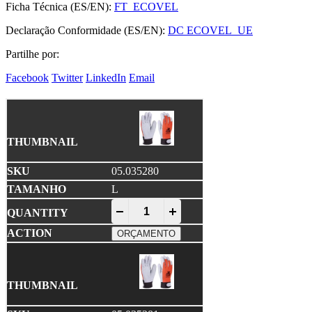
Ficha Técnica (ES/EN):
FT_ECOVEL
Declaração Conformidade (ES/EN):
DC ECOVEL_UE
Partilhe por:
Facebook
Twitter
LinkedIn
Email
05.035280
L
ECOVEL • Luva em Pele quantity
-
+
ORÇAMENTO