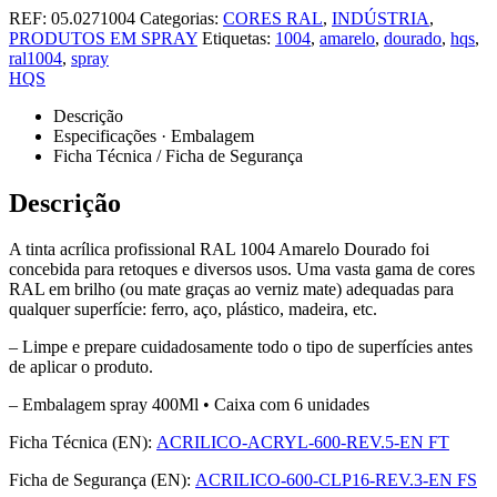
REF:
05.0271004
Categorias:
CORES RAL
,
INDÚSTRIA
,
PRODUTOS EM SPRAY
Etiquetas:
1004
,
amarelo
,
dourado
,
hqs
,
ral1004
,
spray
HQS
Descrição
Especificações · Embalagem
Ficha Técnica / Ficha de Segurança
Descrição
A tinta acrílica profissional RAL 1004 Amarelo Dourado foi
concebida para retoques e diversos usos. Uma vasta gama de cores
RAL em brilho (ou mate graças ao verniz mate) adequadas para
qualquer superfície: ferro, aço, plástico, madeira, etc.
– Limpe e prepare cuidadosamente todo o tipo de superfícies antes
de aplicar o produto.
– Embalagem spray 400Ml • Caixa com 6 unidades
Ficha Técnica (EN):
ACRILICO-ACRYL-600-REV.5-EN FT
Ficha de Segurança (EN):
ACRILICO-600-CLP16-REV.3-EN FS