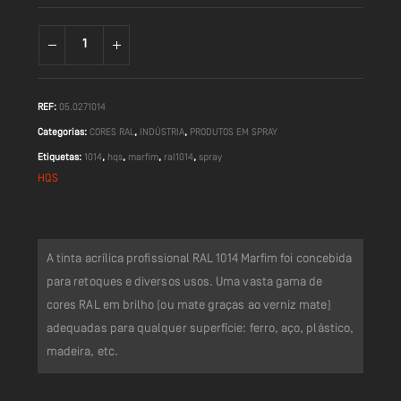
REF:
05.0271014
Categorias:
CORES RAL
,
INDÚSTRIA
,
PRODUTOS EM SPRAY
Etiquetas:
1014
,
hqs
,
marfim
,
ral1014
,
spray
HQS
A tinta acrílica profissional RAL 1014 Marfim foi concebida
para retoques e diversos usos. Uma vasta gama de
cores RAL em brilho (ou mate graças ao verniz mate)
adequadas para qualquer superfície: ferro, aço, plástico,
madeira, etc.