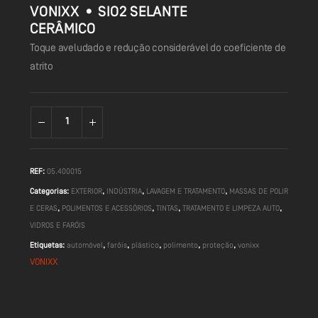
VONIXX • SIO2 SELANTE
CERÂMICO
Toque aveludado e redução considerável do coeficiente de
atrito
REF:
05.400015
Categorias:
EXTERIOR
,
INDÚSTRIA
,
LAVAGEM E TRATAMENTO
,
MASSAS DE POLIR
E CERAS
,
POLIMENTOS E ACESSÓRIOS
,
TINTAS
,
TRATAMENTO E LIMPEZA AUTO
,
VIDROS E FARÓIS
Etiquetas:
automóvel
,
faróis
,
plástico
,
polimento
,
proteção
,
vonixx
VONIXX