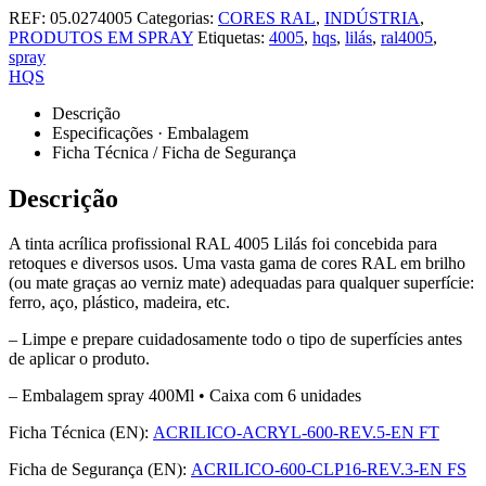
REF:
05.0274005
Categorias:
CORES RAL
,
INDÚSTRIA
,
PRODUTOS EM SPRAY
Etiquetas:
4005
,
hqs
,
lilás
,
ral4005
,
spray
HQS
Descrição
Especificações · Embalagem
Ficha Técnica / Ficha de Segurança
Descrição
A tinta acrílica profissional RAL 4005 Lilás foi concebida para
retoques e diversos usos. Uma vasta gama de cores RAL em brilho
(ou mate graças ao verniz mate) adequadas para qualquer superfície:
ferro, aço, plástico, madeira, etc.
– Limpe e prepare cuidadosamente todo o tipo de superfícies antes
de aplicar o produto.
– Embalagem spray 400Ml • Caixa com 6 unidades
Ficha Técnica (EN):
ACRILICO-ACRYL-600-REV.5-EN FT
Ficha de Segurança (EN):
ACRILICO-600-CLP16-REV.3-EN FS