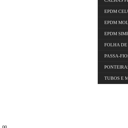
CALHAS F
EPDM CE
EPDM MO
EPDM SIM
FOLHA DE
PASSA-FI
PONTEIRA
TUBOS E 
0
0