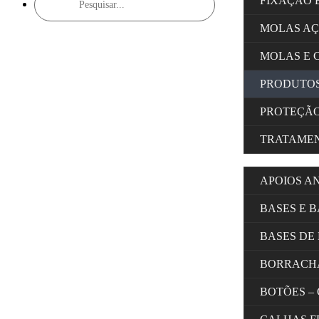
FIXAÇÃO 
search
MOLAS A
MOLAS E 
PRODUTOS
PROTEÇÃ
TRATAMEN
APOIOS A
BASES E 
BASES DE
BORRACH
BOTÕES –