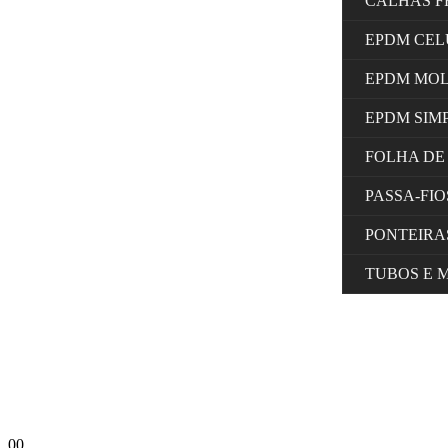
CALHAS F
EPDM CE
EPDM MO
EPDM SIM
FOLHA DE
PASSA-FI
PONTEIRA
TUBOS E 
0
0