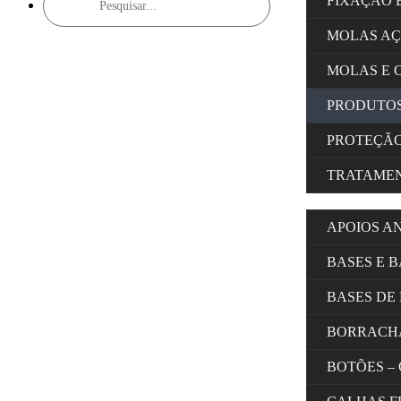
FIXAÇÃO 
search
MOLAS A
MOLAS E 
PRODUTOS
PROTEÇÃ
TRATAMEN
APOIOS A
BASES E 
BASES DE
BORRACH
BOTÕES –