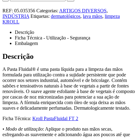
REF:
05.035356
Categorias:
ARTIGOS DIVERSOS
,
INDÚSTRIA
Etiquetas:
dermatológicos
,
lava mãos
,
limpeza
KROLL
Descrição
Ficha Técnica - Utilização - Segurança
Embalagem
Descrição
A Pasta Fluidal® é uma pasta líquida para a limpeza das mãos
formulada para utilização contra a sujidade persistente que pode
ocorrer nos setores industrial, automóvel e de bricolage. Contém
sabões e tensioativos naturais à base de vegetais a partir de fontes
renováveis. O suave agente esfoliante à base de vegetais é composto
por cascas de noz micronizadas para potenciar a sua ação de
limpeza. A fórmula enriquecida com óleo de soja deixa as mãos
suaves e delicadamente perfumadas. Dermatologicamente testado.
Ficha Técnica:
Kroll PastaFluidal FT 2
• Modo de utilização
: Aplique o produto nas mãos secas,
esfregando-as suavemente e adicionando água aos poucos até que