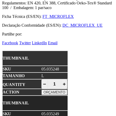
Regulamentos: EN 420, EN 388, Certificado Oeko-Tex® Standard
100 / Embalagem: 1 par/saco
Ficha Técnica (ES/EN):
FT_MICROFLEX
Declaração Conformidade (ES/EN):
DC_MICROFLEX_UE
Partilhe por:
Facebook
Twitter
LinkedIn
Email
05.035248
L
MICROFLEX • Luva Nylon Suporte Nitri
-
+
ORÇAMENTO
05.035249