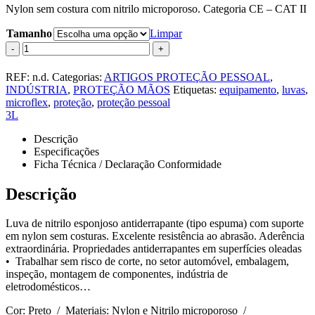
Nylon sem costura com nitrilo microporoso. Categoria CE – CAT II
Tamanho
Limpar
-
+
REF:
n.d.
Categorias:
ARTIGOS PROTEÇÃO PESSOAL
,
INDÚSTRIA
,
PROTEÇÃO MÃOS
Etiquetas:
equipamento
,
luvas
,
microflex
,
proteção
,
proteção pessoal
3L
Descrição
Especificações
Ficha Técnica / Declaração Conformidade
Descrição
Luva de nitrilo esponjoso antiderrapante (tipo espuma) com suporte
em nylon sem costuras. Excelente resistência ao abrasão. Aderência
extraordinária. Propriedades antiderrapantes em superfícies oleadas
• Trabalhar sem risco de corte, no setor automóvel, embalagem,
inspeção, montagem de componentes, indústria de
eletrodomésticos…
Cor: Preto / Materiais: Nylon e Nitrilo microporoso /