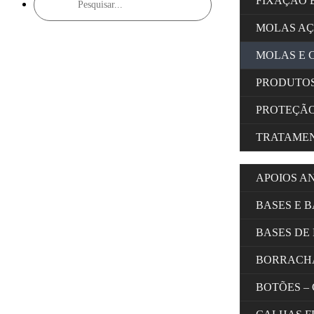
FIXAÇÃO 
search
MOLAS A
MOLAS E 
PRODUTOS
PROTEÇÃ
TRATAMEN
APOIOS A
BASES E 
BASES DE
BORRACH
BOTÕES –