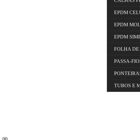
CALHAS F
EPDM CE
EPDM MO
EPDM SIM
FOLHA DE
PASSA-FI
PONTEIRA
TUBOS E 
0
0