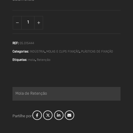
REF:
05.015444
Categorias:
INDÚSTRIA
,
MOLAS E CLIPS FIXAÇÃO
,
PLÁSTICAS DE FIXAÇÃO
Etiquetas:
mola
,
Retenção
Mola de Retenção
Partilhe por: