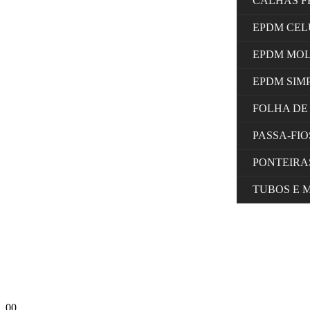
CALHAS F
EPDM CE
EPDM MO
EPDM SIM
FOLHA DE
PASSA-FI
PONTEIRA
TUBOS E 
0
0