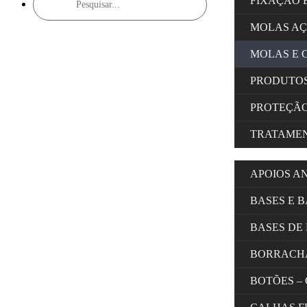
FIXAÇÃO 
search
MOLAS A
MOLAS E 
PRODUTOS
PROTEÇÃ
TRATAMEN
APOIOS A
BASES E 
BASES DE
BORRACH
BOTÕES –