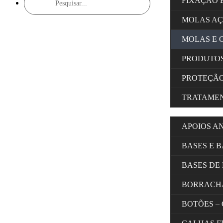
FIXAÇÃO 
search
MOLAS A
MOLAS E 
PRODUTOS
PROTEÇÃ
TRATAMEN
APOIOS A
BASES E 
BASES DE
BORRACH
BOTÕES –