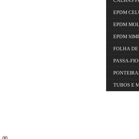
CALHAS F
EPDM CE
EPDM MO
EPDM SIM
FOLHA DE
PASSA-FI
PONTEIRA
TUBOS E 
0
0