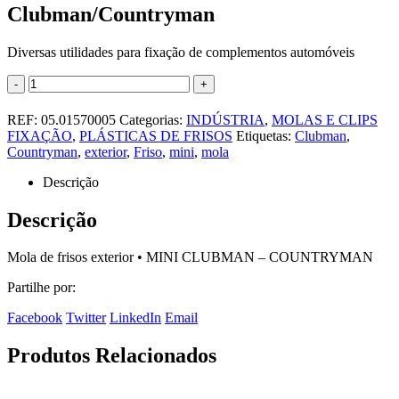
Clubman/Countryman
Diversas utilidades para fixação de complementos automóveis
-
+
REF:
05.01570005
Categorias:
INDÚSTRIA
,
MOLAS E CLIPS
FIXAÇÃO
,
PLÁSTICAS DE FRISOS
Etiquetas:
Clubman
,
Countryman
,
exterior
,
Friso
,
mini
,
mola
Descrição
Descrição
Mola de frisos exterior • MINI CLUBMAN – COUNTRYMAN
Partilhe por:
Facebook
Twitter
LinkedIn
Email
Produtos Relacionados