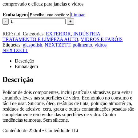
comprovado e eficaz para janelas e vidros
Embalagem
Limpar
-
+
REF:
n.d.
Categorias:
EXTERIOR
,
INDÚSTRIA
,
TRATAMENTO E LIMPEZA AUTO
,
VIDROS E FARÓIS
Etiquetas:
glaspolish
,
NEXTZETT
,
polimento
,
vidros
NEXTZETT
Descrição
Embalagem
Descrição
Polidor de dois componentes, inclui partículas abrasivas para evitar
arranhões leves nas superfícies de vidro. Económico no consumo e
fácil de usar. Silicone, óleo, resíduos de tinta, poluição atmosférica,
resíduos de adesivo, cera, graxa e outras contaminações pesadas são
completamente removidos das superfícies de vidro. Contra
tendências teimosas. Sem silicone.
Conteúdo de 250ml • Conteúdo de 1Lt