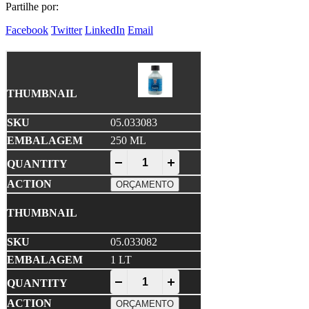
Partilhe por:
Facebook
Twitter
LinkedIn
Email
05.033083
250 ML
NEXTZETT • Glaspolish Polidor de Vidr
-
+
ORÇAMENTO
05.033082
1 LT
NEXTZETT • Glaspolish Polidor de Vidr
-
+
ORÇAMENTO