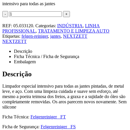
intensivo para todas as jantes
-
+
REF:
05.033120.
Categorias:
INDÚSTRIA
,
LINHA
PROFISSIONAL
,
TRATAMENTO E LIMPEZA AUTO
Etiquetas:
felgen-reiniger
,
jantes
,
NEXTZETT
NEXTZETT
Descrição
Ficha Técnica / Ficha de Segurança
Embalagem
Descrição
Limpador especial intensivo para todas as jantes pintadas, de metal
leve, e aço. Com uma limpeza cuidada e suave sem esforço, até
mesmo a poeira teimosa dos freios, a graxa e a sujidade do óleo são
completamente removidas. Os aros parecem novos novamente. Sem
silicone
Ficha Técnica:
Felgenreiniger_ FT
Ficha de Segurança:
Felgenreiniger_ FS