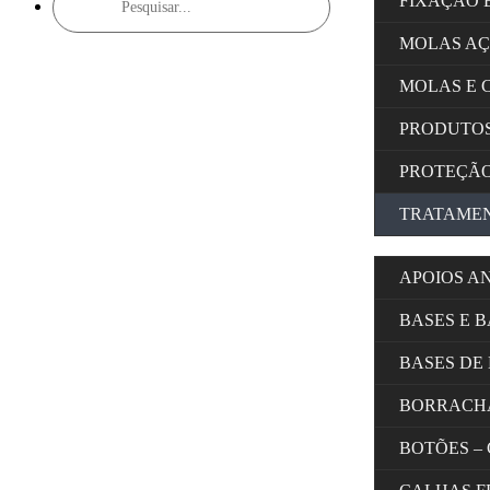
FIXAÇÃO 
search
MOLAS A
MOLAS E 
PRODUTOS
PROTEÇÃ
TRATAMEN
APOIOS A
BASES E 
BASES DE
BORRACH
BOTÕES –