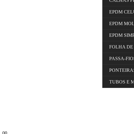
CALHAS F
EPDM CE
EPDM MO
EPDM SIM
FOLHA DE
PASSA-FI
PONTEIRA
TUBOS E 
0
0