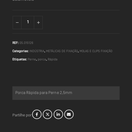
REF:
05.015126
Categorias:
INDÚSTRIA
,
METÁLICAS DE FIXAÇÃO
,
MOLAS E CLIPS FIXAÇÃO
Etiquetas:
Perne
,
porca
,
Rápida
Porca Rápida para Perne 2,5mm
Partilhe por: