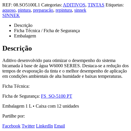
REF:
08.SO5100L1
Categorias:
ADITIVOS
,
TINTAS
Etiquetas:
aquoso
,
pintura
,
preparação
,
repintura
,
sinnek
SINNEK
Descrição
Ficha Técnica / Ficha de Segurança
Embalagem
Descrição
Aditivo desenvolvido para otimizar o desempenho do sistema
bicamada à base de água W6000 SERIES. Destaca-se a redução dos
tempos de evaporação da tinta e o melhor desempenho de aplicação
em condições ambientais de alta humidade e baixas temperaturas.
Ficha Técnica:
Ficha de Segurança:
FS_SO-5100 PT
Embalagem 1 L • Caixa com 12 unidades
Partilhe por:
Facebook
Twitter
LinkedIn
Email