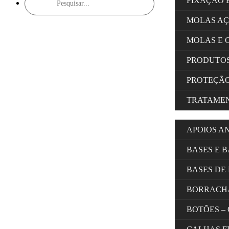
FIXAÇÃO 
search
MOLAS A
MOLAS E 
PRODUTOS
PROTEÇÃ
TRATAMEN
APOIOS A
BASES E 
BASES DE
BORRACH
BOTÕES –