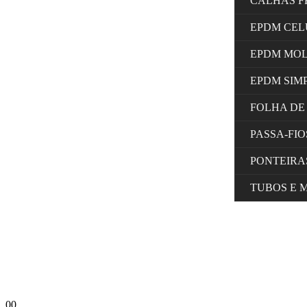
CALHAS F
EPDM CE
EPDM MO
EPDM SIM
FOLHA DE
PASSA-FI
PONTEIRA
TUBOS E 
0
0