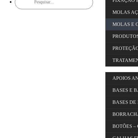
FIXAÇÃO 
search
MOLAS A
MOLAS E 
PRODUTOS
PROTEÇÃ
TRATAMEN
APOIOS A
BASES E 
BASES DE
BORRACH
BOTÕES –