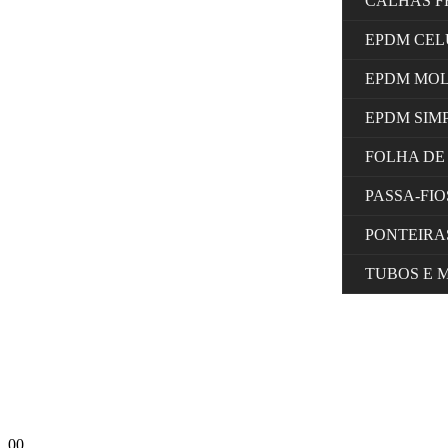
CALHAS F
EPDM CE
EPDM MO
EPDM SIM
FOLHA DE
PASSA-FI
PONTEIRA
TUBOS E 
0
0