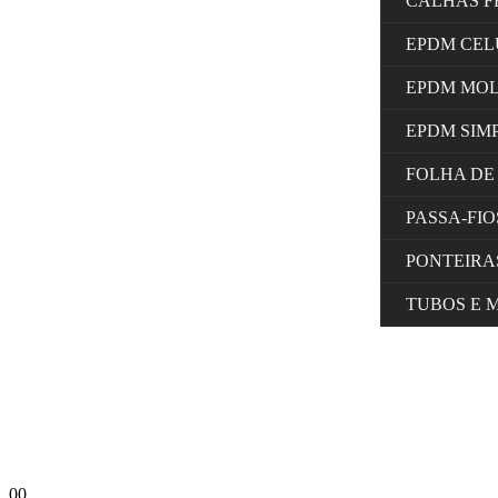
CALHAS F
EPDM CE
EPDM MO
EPDM SIM
FOLHA DE
PASSA-FI
PONTEIRA
TUBOS E 
0
0