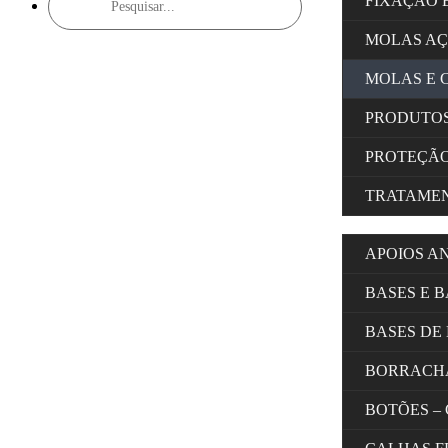
FIXAÇÃO 
search
MOLAS A
MOLAS E 
PRODUTOS
PROTEÇÃ
TRATAMEN
APOIOS A
BASES E 
BASES DE
BORRACH
BOTÕES –