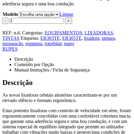
aderência segura e uma boa condução
Modelo
Limpar
-
+
REF:
n.d.
Categorias:
EQUIPAMENTOS
,
LIXADORAS
,
TINTAS
Etiquetas:
ER303TE
,
ER305TE
,
lixadora
,
pintura
,
preparação
,
repintura
,
rotorbital
,
rupes
RUPES
Descrição
Conteúdo por Opção
Manual Instruções / Ficha de Segurança
Descrição
As novas lixadoras orbitais aleatórias caracterizam-se por um
elevado silêncio e formato ergonómico.
Estas potentes lixadoras com controlo de velocidade em série, foram
ergonomicamente concebidas com uma confortável cobertura macia,
que garante uma aderência segura e uma boa condução, e com um
sistema especial de equilíbrio integrado que permite ao utilizador
trabalhar com vibrações muito baixas e proporciona condições de