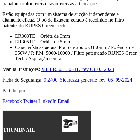
trabalho confortáveis ​​​​e favoráveis ​​​​às articulações.
Estão equipadas com um sistema de sucção independente e
altamente eficaz. O pó de lixagem gerado é recolhido no filtro
patenteado RUPES Green Tech.
ER303TE – Órbita de 3mm
ER305TE – Órbita de 5mm
Características gerais: Prato de apoio Ø150mm / Potência de
350W / R.P.M. 5000-10000 / Filtro patenteado RUPES Green
Tech / Aspiração central.
Manual Instruções:
MI_ER303_305TE_rev 03_03-2023
Ficha de Segurança:
9.2400_Sicurezza generale_rev_05_09-2024
Partilhe por:
Facebook
Twitter
LinkedIn
Email