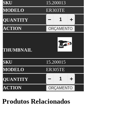
15.200013
ER303TE
RUPES • ER3 TE Lixadora Roto-Orbital
-
+
ORÇAMENTO
15.200015
ER305TE
RUPES • ER3 TE Lixadora Roto-Orbital
-
+
ORÇAMENTO
Produtos Relacionados