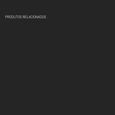
PRODUTOS RELACIONADOS
SINNEK • SO/1025 DESENGORDURANTE EXTRA-LENTO