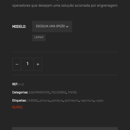
operadores que desejam uma solução acionada por engrenagem
MODELO
LIMPAR
REF:
n.d.
Categorias:
EQUIPAMENTOS
,
POLIDORAS
,
TINTAS
Etiquetas:
LK900E
,
pintura
,
polidora
,
polimento
,
repintura
,
rupes
RUPES