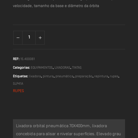
velocidade, tamanho da base e diâmetro da órbita
REF:
15.400061
Categorias:
EQUIPAMENTOS
,
LIXADORAS
,
TINTAS
Etiquetas:
lixadora
,
pintura
,
pneumática
,
preparação
,
repintura
,
rupes
,
SLP41A
RUPES
Lixadora orbital pneumática 70X400mm, lixadora
concebida para alisar e nivelar superfícies. Elevado grau