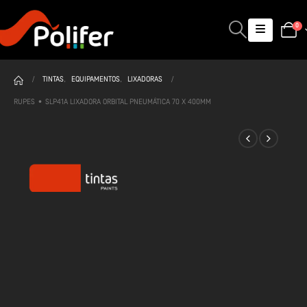
0
TINTAS
,
EQUIPAMENTOS
,
LIXADORAS
RUPES • SLP41A LIXADORA ORBITAL PNEUMÁTICA 70 X 400MM