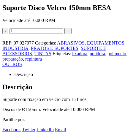
Suporte Disco Velcro 150mm BESA
Velocidade até 10.000 RPM
-
+
REF:
07.027077
Categorias:
ABRASIVOS
,
EQUIPAMENTOS
,
INDÚSTRIA
,
PRATOS E SUPORTES
,
SUPORTE E
ACESSÓRIOS
,
TINTAS
Etiquetas:
lixadora
,
polidora
,
polimento
,
preparação
,
repintura
OUTROS
Descrição
Descrição
Suporte com fixação em velcro com 15 furos.
Discos de Ø150mm. Velocidade até 10.000 RPM
Partilhe por:
Facebook
Twitter
LinkedIn
Email