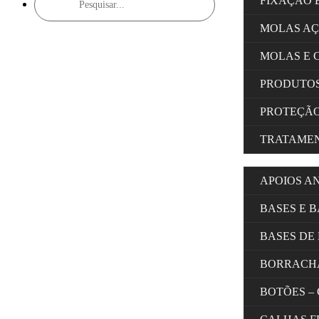
FIXAÇÃO 
search
MOLAS A
MOLAS E 
PRODUTOS
PROTEÇÃ
TRATAMEN
APOIOS A
BASES E 
BASES DE
BORRACH
BOTÕES –