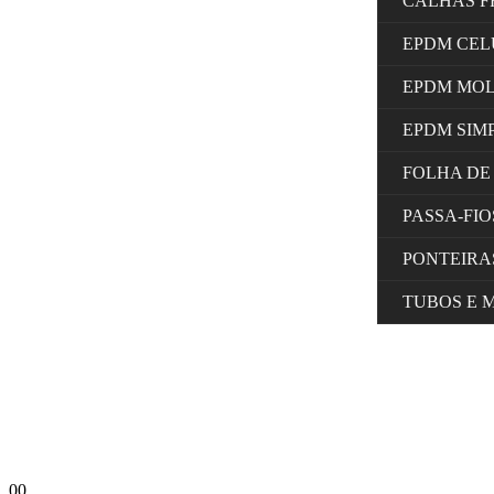
CALHAS F
EPDM CE
EPDM MO
EPDM SIM
FOLHA DE
PASSA-FI
PONTEIRA
TUBOS E 
0
0