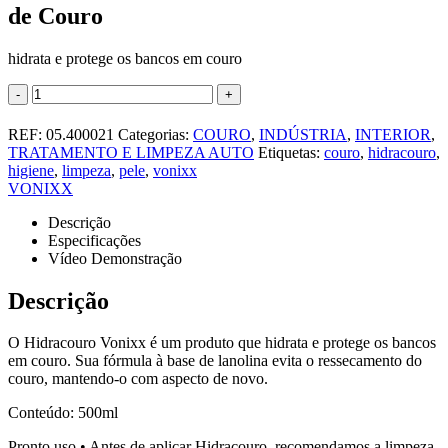
de Couro
hidrata e protege os bancos em couro
-
+
REF:
05.400021
Categorias:
COURO
,
INDÚSTRIA
,
INTERIOR
,
TRATAMENTO E LIMPEZA AUTO
Etiquetas:
couro
,
hidracouro
,
higiene
,
limpeza
,
pele
,
vonixx
VONIXX
Descrição
Especificações
Vídeo Demonstração
Descrição
O Hidracouro Vonixx é um produto que hidrata e protege os bancos
em couro. Sua fórmula à base de lanolina evita o ressecamento do
couro, mantendo-o com aspecto de novo.
Conteúdo: 500ml
Pronto uso • Antes de aplicar Hidracouro, recomendamos a limpeza