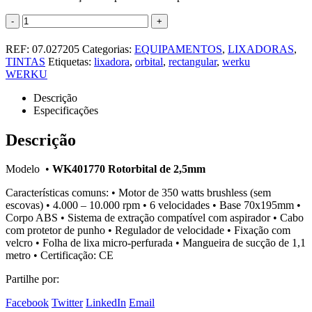
-
+
REF:
07.027205
Categorias:
EQUIPAMENTOS
,
LIXADORAS
,
TINTAS
Etiquetas:
lixadora
,
orbital
,
rectangular
,
werku
WERKU
Descrição
Especificações
Descrição
Modelo •
WK401770 Rotorbital de 2,5mm
Características comuns: • Motor de 350 watts brushless (sem
escovas) • 4.000 – 10.000 rpm • 6 velocidades • Base 70x195mm •
Corpo ABS • Sistema de extração compatível com aspirador • Cabo
com protetor de punho • Regulador de velocidade • Fixação com
velcro • Folha de lixa micro-perfurada • Mangueira de sucção de 1,1
metro • Certificação: CE
Partilhe por:
Facebook
Twitter
LinkedIn
Email